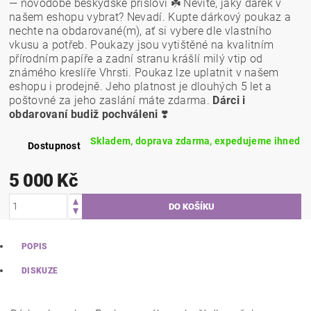
— novodobé beskydské přísloví ☘️ Nevíte, jaký dárek v
našem eshopu vybrat? Nevadí. Kupte dárkový poukaz a
nechte na obdarované(m), ať si vybere dle vlastního
vkusu a potřeb. Poukazy jsou vytištěné na kvalitním
přírodním papíře a zadní stranu krášlí milý vtip od
známého kreslíře Vhrsti. Poukaz lze uplatnit v našem
eshopu i prodejně. Jeho platnost je dlouhých 5 let a
poštovné za jeho zaslání máte zdarma.
Dárci i
obdarovaní budiž pochváleni
❣️
Skladem, doprava zdarma, expedujeme ihned
Dostupnost
5 000 Kč
POPIS
DISKUZE