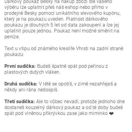
Dárkový poukaz Besky na nákup zboží dle vašeho
výběru lze uplatnit přeš náš eshop nebo přímo v
prodejně Besky pomocí unikátního slevového kupónu,
který je na poukazu uveden. Platnost dárkového
poukazu je dlouhých 5 let od data zakoupení a lze jej
uplatnit pouze jednou. Poukaz není možné směnit na
peníze.
Text u vtipu od známého kreslíře Vhrsti na zadní straně
poukazu:
První sudička:
Budeš špatně spát pod peřinou z
plastových dutých vláken.
Druhá sudička:
V létě se opotíš, v zimě nezahřeješ a
někdy ani rána nedospíš.
Třetí sudička:
Ale to vůbec nevadí, protože jednoho dne
dostaneš kouzelný dárkový poukaz a od té doby budeš
spát pod vlněnou přikrývkou zase jako miminko ❤️