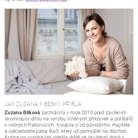
JAK ZUZANA K BESKY PŘIŠLA
Zuzana Bílková
zachránila v roce 2010 před zavřením
skomírající dílnu na výrobu vlněných přikrývek a polštářů
v rodných Palkovicích. Koupila ji od původního majitele
a zakladatele pana Bači, který už pomýšlel na důchod.
Krátce po vysoké tak odešla ještě ve zkušební době z