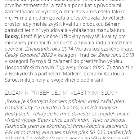
prvního zaměstnání a začala podnikat s původními
zaměstnanci ve výrobě, o které zprvu nevěděla takřka
nic. Firmu zmodernizovala a přestěhovala do větších
prostor, aby mohla zvýšit kvalitu i produkci. Během
patnácti let z ní vybudovala vyhlášenou manufakturu
Besky,
která šije vlněné lůžkoviny nejvyšší kvality pro
milovníky přírodních produktů a získala řadu prestižních
ocenění:
Živnostník roku 2014
Moravskoslezského kraje,
Český Goodwill 2022
v kategorii Tradice,
Žena roku 2018
v kategorii Byznys či zařazení do prestižního výběru
Hospodářských novin
Top ženy Česka 2020.
Zuzana žije
v Beskydech s partnerem Markem, dcerami Agátou a
Sárou, miluje hory a svoje vlněné podnikání.
ZUZANIN PŘÍBĚH JEJÍMI VLASTNÍMI SLOVY
„Besky je šťastným koncem příběhu, který začal před
patnácti lety za devatero horami, v mých rodných
Beskydech. Tehdy se ke mně doneslo, že majitel místní
vlněné výroby Batex chce zavřít krám. Taková škoda!
Rozhodla jsem se skomírající firmu koupit a zachránit.
Pár let to trvalo, ale dnes máme přes 50.000 nadšených
zákazníků z celého Česka a novou značku Besky, s níž