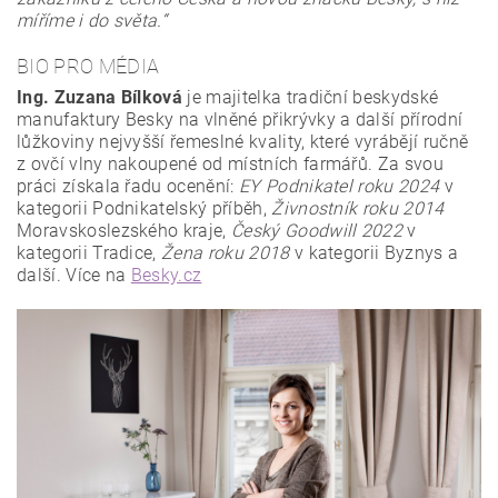
míříme i do světa.“
BIO PRO MÉDIA
Ing. Zuzana Bílková
je majitelka tradiční beskydské
manufaktury Besky na vlněné přikrývky a další přírodní
lůžkoviny nejvyšší řemeslné kvality, které vyrábějí ručně
z ovčí vlny nakoupené od místních farmářů. Za svou
práci získala řadu ocenění:
EY Podnikatel roku 2024
v
kategorii Podnikatelský příběh,
Živnostník roku 2014
Moravskoslezského kraje,
Český Goodwill 2022
v
kategorii Tradice,
Žena roku 2018
v kategorii Byznys a
další. Více na
Besky.cz