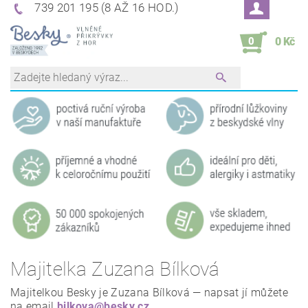
739 201 195 (8 AŽ 16 HOD.)
0
0 Kč
Majitelka Zuzana Bílková
Majitelkou Besky je Zuzana Bílková — napsat jí můžete
na email
bilkova@besky.cz