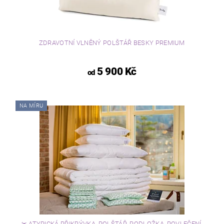
ZDRAVOTNÍ VLNĚNÝ POLŠTÁŘ BESKY PREMIUM
5 900 Kč
od
NA MÍRU
✂ ATYPICKÁ PŘIKRÝVKA, POLŠTÁŘ, PODLOŽKA, POVLEČENÍ,