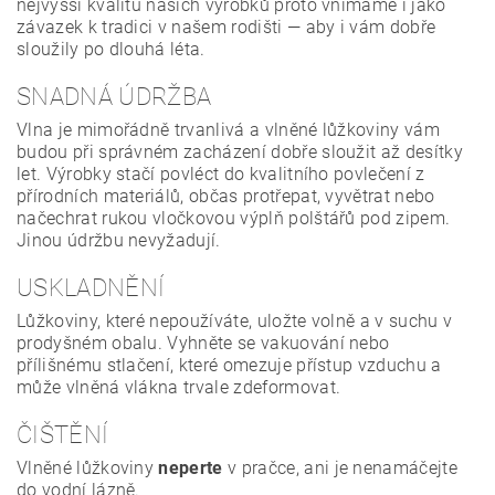
nejvyšší kvalitu našich výrobků proto vnímáme i jako
závazek k tradici v našem rodišti — aby i vám dobře
sloužily po dlouhá léta.
SNADNÁ ÚDRŽBA
Vlna je mimořádně trvanlivá a vlněné lůžkoviny vám
budou při správném zacházení dobře sloužit až desítky
let. Výrobky stačí povléct do kvalitního povlečení z
přírodních materiálů, občas protřepat, vyvětrat nebo
načechrat rukou vločkovou výplň polštářů pod zipem.
Jinou údržbu nevyžadují.
USKLADNĚNÍ
Lůžkoviny, které nepoužíváte, uložte volně a v suchu v
prodyšném obalu. Vyhněte se vakuování nebo
přílišnému stlačení, které omezuje přístup vzduchu a
může vlněná vlákna trvale zdeformovat.
ČIŠTĚNÍ
Vlněné lůžkoviny
neperte
v pračce, ani je nenamáčejte
do vodní lázně.