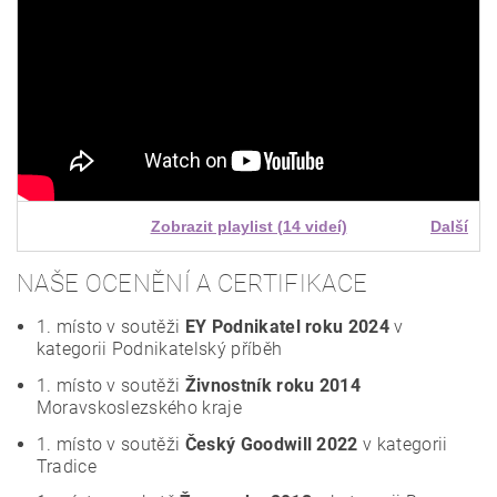
Zobrazit playlist (14 videí)
Další
NAŠE OCENĚNÍ A CERTIFIKACE
1. místo v soutěži
EY Podnikatel roku 2024
v
kategorii Podnikatelský příběh
1. místo v soutěži
Živnostník roku 2014
Moravskoslezského kraje
1. místo v soutěži
Český Goodwill 2022
v kategorii
Tradice