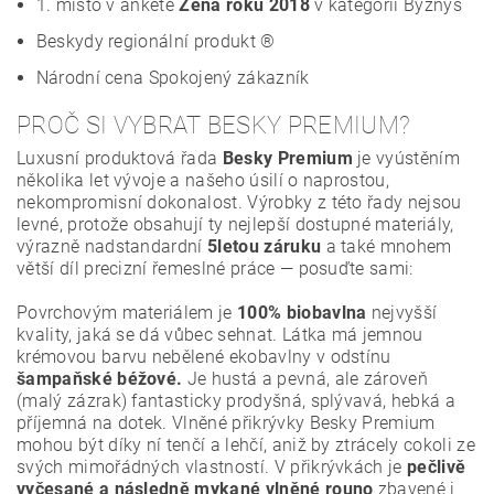
1. místo v anketě
Žena roku 2018
v kategorii Byznys
Beskydy regionální produkt ®
Národní cena Spokojený zákazník
PROČ SI VYBRAT BESKY PREMIUM?
Luxusní produktová řada
Besky Premium
je vyústěním
několika let vývoje a našeho úsilí o naprostou,
nekompromisní dokonalost. Výrobky z této řady nejsou
levné, protože obsahují ty nejlepší dostupné materiály,
výrazně nadstandardní
5letou záruku
a také mnohem
větší díl precizní řemeslné práce — posuďte sami:
Povrchovým materiálem je
100% biobavlna
nejvyšší
kvality, jaká se dá vůbec sehnat. Látka má jemnou
krémovou barvu nebělené ekobavlny v odstínu
šampaňské béžové.
Je hustá a pevná, ale zároveň
(malý zázrak) fantasticky prodyšná, splývavá, hebká a
příjemná na dotek. Vlněné přikrývky Besky Premium
mohou být díky ní tenčí a lehčí, aniž by ztrácely cokoli ze
svých mimořádných vlastností. V přikrývkách je
pečlivě
vyčesané a následně mykané vlněné rouno
zbavené i