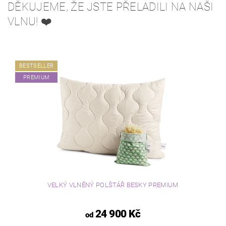
DĚKUJEME, ŽE JSTE PŘELADILI NA NAŠI
VLNU! ❤️
BESTSELLER
PREMIUM
VELKÝ VLNĚNÝ POLŠTÁŘ BESKY PREMIUM
24 900 Kč
od