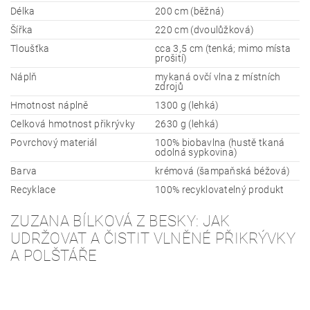
Délka
200 cm (běžná)
Šířka
220 cm (dvoulůžková)
Tloušťka
cca 3,5 cm (tenká; mimo místa
prošití)
Náplň
mykaná ovčí vlna z místních
zdrojů
Hmotnost náplně
1300 g (lehká)
Celková hmotnost přikrývky
2630 g (lehká)
Povrchový materiál
100% biobavlna (hustě tkaná
odolná sypkovina)
Barva
krémová (šampaňská béžová)
Recyklace
100% recyklovatelný produkt
ZUZANA BÍLKOVÁ Z BESKY: JAK
UDRŽOVAT A ČISTIT VLNĚNÉ PŘIKRÝVKY
A POLŠTÁŘE