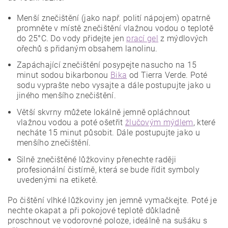
Menší znečištění (jako např. polití nápojem) opatrně
promněte v místě znečištění vlažnou vodou o teplotě
do 25°C. Do vody přidejte jen
prací gel
z mýdlových
ořechů s přidaným obsahem lanolinu.
Zapáchající znečištění posypejte nasucho na 15
minut sodou bikarbonou
Bika
od Tierra Verde. Poté
sodu vyprašte nebo vysajte a dále postupujte jako u
jiného menšího znečištění.
Větší skvrny můžete lokálně jemně opláchnout
vlažnou vodou a poté ošetřit
žlučovým mýdlem
, které
necháte 15 minut působit. Dále postupujte jako u
menšího znečištění.
Silně znečištěné lůžkoviny přenechte raději
profesionální čistírně, která se bude řídit symboly
uvedenými na etiketě.
Po čištění vlhké lůžkoviny jen jemně vymačkejte. Poté je
nechte okapat a při pokojové teplotě důkladně
proschnout ve vodorovné poloze, ideálně na sušáku s