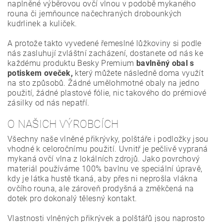
naplněné výběrovou ovčí vlnou v podobě mykaného
rouna či jemňounce načechraných drobounkých
kudrlinek a kuliček.
A protože takto vyvedené řemeslné lůžkoviny si podle
nás zasluhují zvláštní zacházení, dostanete od nás ke
každému produktu Besky Premium
bavlněný obal s
potiskem oveček,
který můžete následně doma využít
na sto způsobů. Žádné umělohmotné obaly na jedno
použití, žádné plastové fólie, nic takového do prémiové
zásilky od nás nepatří.
O NAŠICH VÝROBCÍCH
Všechny naše vlněné přikrývky, polštáře i podložky jsou
vhodné k celoročnímu použití. Uvnitř je pečlivě vypraná
mykaná ovčí vlna z lokálních zdrojů. Jako povrchový
materiál používáme 100% bavlnu ve speciální úpravě,
kdy je látka hustě tkaná, aby přes ni neprošla vlákna
ovčího rouna, ale zároveň prodyšná a změkčená na
dotek pro dokonalý tělesný kontakt.
Vlastnosti vlněných přikrývek a polštářů jsou naprosto