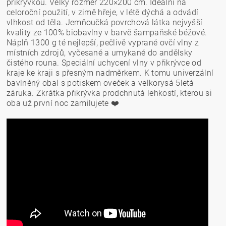
přikrývkou. Velký rozměr 220×200 cm. Ideální na
celoroční použití, v zimě hřeje, v létě dýchá a odvádí
vlhkost od těla. Jemňoučká povrchová látka nejvyšší
kvality ze 100% biobavlny v barvě šampaňské béžové.
Náplň 1300 g té nejlepší, pečlivě vyprané ovčí vlny z
místních zdrojů, vyčesané a umykané do andělsky
čistého rouna. Speciální uchycení vlny v přikrývce od
kraje ke kraji s přesným nadměrkem. K tomu univerzální
bavlněný obal s potiskem oveček a velkorysá 5letá
záruka. Zkrátka přikrývka prodchnutá lehkostí, kterou si
oba už první noc zamilujete ❤️