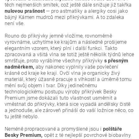
těch nejmenších smítek, což ještě dále snižuje již takřka
nulovou prašnost
— pro astmatiky a alergiky cosi jako
bájný Kámen mudrců mezi přikrývkami. A to zdaleka
není vše.
Rouno do přikrývky jemně vložíme, rovnoměrně
vyrovnáme, uchytíme ke krajům a následně prošijeme
elegantním vzorem, který plní i další funkci. Takto
zpracovaná a všitá vlna se totiž ještě několik týdnů lehce
smršťuje, proto vyrábíme všechny přikrývky
s přesným
nadměrkem,
aby nakonec vyplnily vaše povlečení
krásně od kraje ke kraji. Ovčí vlna je organicky živý
materiál, který úžasně pracuje s vlhkostí a úměrně tomu
mění svůj objem i tvar. Díky jedinečnému
technologickému postupu výroby přikrývek Besky
Premium jsme dokázali tuto vlastnost usměrnit a
vměstnat do přikrývky, která sice vypadá andělsky čistě
a jednoduše, ale zároveň přináší do vaší ložnice něco, co
tu ještě nebylo.
Neméně propracované a promyšlené jsou i
polštáře
Besky Premium,
opět z té nejlepší povrchové biobavlny