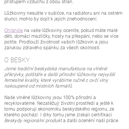
přístupem vzduchu z obou stran.
Lůžkoviny nesušte v sušičce, na radiátoru ani na ostrém
slunci, mohlo by dojít k jejich znehodnocení.
Chrániče
na vaše lůžkoviny oceníte, pokud máte malé
děti, domácí mazlíčky, hosty na přespání, nebo se více
potíte. Prodlouží životnost vašich lůžkovin a jsou
zárukou zdravého spánku za všech okolností.
O BESKY
Jsme tradiční beskydská manufaktura na vlněné
přikrývky, polštáře a další přírodní lůžkoviny nejvyšší
řemeslné kvality, které vyrábíme ručně z ovčí vlny
nakoupené od místních farmářů.
Naše vlněné lůžkoviny jsou 100% přírodní a
recyklovatelné. Nezatěžují životní prostředí a ještě k
tomu podporují ekonomiku beskydského regionu, ze
kterého pochází. I díky tomu jsme získali certifikaci
Beskydy regionální produkt
a další ocenění naší práce.