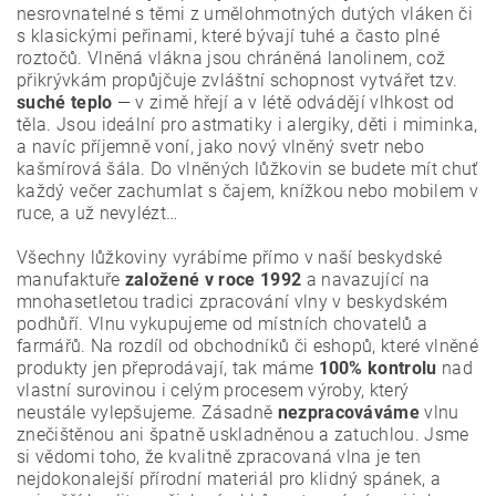
nesrovnatelné s těmi z umělohmotných dutých vláken či
s klasickými peřinami, které bývají tuhé a často plné
roztočů. Vlněná vlákna jsou chráněná lanolinem, což
přikrývkám propůjčuje zvláštní schopnost vytvářet tzv.
suché teplo
— v zimě hřejí a v létě odvádějí vlhkost od
těla. Jsou ideální pro astmatiky i alergiky, děti i miminka,
a navíc příjemně voní, jako nový vlněný svetr nebo
kašmírová šála. Do vlněných lůžkovin se budete mít chuť
každý večer zachumlat s čajem, knížkou nebo mobilem v
ruce, a už nevylézt…
Všechny lůžkoviny vyrábíme přímo v naší beskydské
manufaktuře
založené v roce 1992
a navazující na
mnohasetletou tradici zpracování vlny v beskydském
podhůří. Vlnu vykupujeme od místních chovatelů a
farmářů. Na rozdíl od obchodníků či eshopů, které vlněné
produkty jen přeprodávají, tak máme
100% kontrolu
nad
vlastní surovinou i celým procesem výroby, který
neustále vylepšujeme. Zásadně
nezpracováváme
vlnu
znečištěnou ani špatně uskladněnou a zatuchlou. Jsme
si vědomi toho, že kvalitně zpracovaná vlna je ten
nejdokonalejší přírodní materiál pro klidný spánek, a