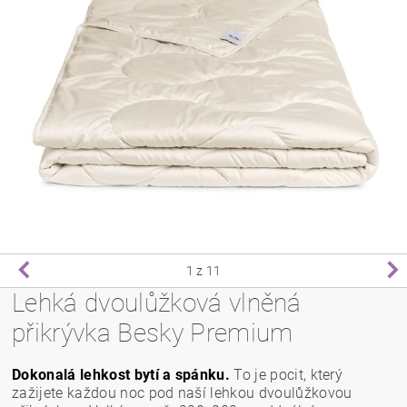
1
z 11
Lehká dvoulůžková vlněná
přikrývka Besky Premium
Dokonalá lehkost bytí a spánku.
To je pocit, který
zažijete každou noc pod naší lehkou dvoulůžkovou