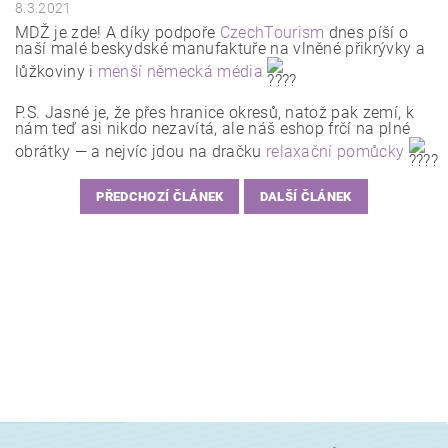
8.3.2021
MDŽ je zde! A díky podpoře
CzechTourism
dnes píší o
naší malé beskydské manufaktuře na vlněné přikrývky a
lůžkoviny i
menší německá média
P.S. Jasné je, že přes hranice okresů, natož pak zemí, k
nám teď asi nikdo nezavítá, ale náš eshop frčí na plné
obrátky — a nejvíc jdou na dračku
relaxační pomůcky
PŘEDCHOZÍ ČLÁNEK
DALŠÍ ČLÁNEK