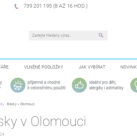
739 201 195 (8 AŽ 16 HOD.)
TÁŘE
VLNĚNÉ PODLOŽKY
JAK VYBÍRAT
NOVINK
nky
Besky v Olomouci
sky v Olomouci
24