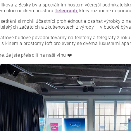
ílková z Besky byla speciálním hostem včerejší podnikatelsk
ném olomouckém prostoru
Telegraph
, který rozhodně doporuč
 setkání si mohli účastníci prohlédnout a osahat výrobky z 
telských začátcích a zkušenostech z výroby — v budově býval
patrové budově původní továrny na telefony a telegrafy z roku
 s kinem a prostorný loft pro eventy se dvěma luxusními apart
, že jste přeladili na naši vlnu ❤️