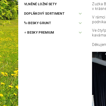
Zuzka B
VLNĚNÉ LOŽNÍ SETY
v krás
DOPLŇKOVÝ SORTIMENT
V rámci
podnika
🐑 BESKY GRUNT
Ve čtyř
⭐️ BESKY PREMIUM
kavárna
Děkujeme