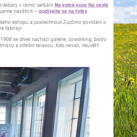
é debaty v rámci setkání
Na volné noze Na cestě
ujeme navštívit —
podívejte se na fotky
.
našeho eshopu a poslechnout Zuzčino povídání o
é fabriky!
 1908 se dnes nachází galerie, coworking, bistro
mány a střešní terasou. Kdo nevidí, neuvěří!