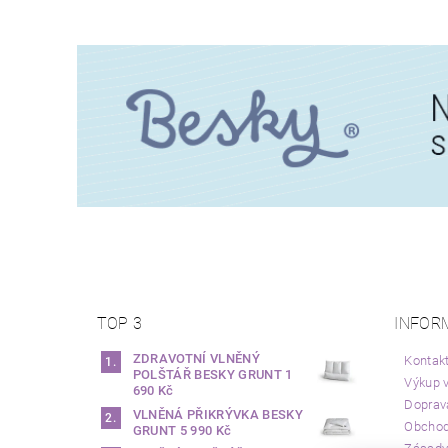
TOP 3
INFOR
ZDRAVOTNÍ VLNĚNÝ
Kontak
POLŠTÁŘ BESKY GRUNT
1
Výkup v
690 Kč
Doprav
VLNĚNÁ PŘIKRÝVKA BESKY
Obchod
GRUNT
5 990 Kč