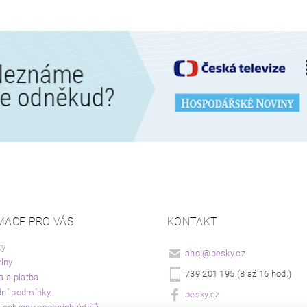
MACE PRO VÁS
KONTAKT
ty
ahoj
@
besky.cz
lny
739 201 195 (8 až 16 hod.)
a a platba
ní podmínky
besky.cz