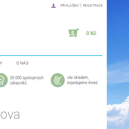
|
PŘIHLÁŠENÍ
REGISTRACE
0
0 Kč
Y
O NÁS
lova