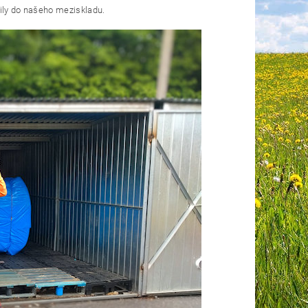
zily do našeho meziskladu.