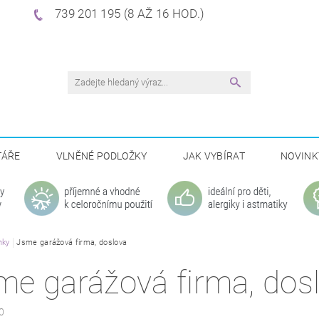
739 201 195 (8 AŽ 16 HOD.)
TÁŘE
VLNĚNÉ PODLOŽKY
JAK VYBÍRAT
NOVINK
nky
Jsme garážová firma, doslova
me garážová firma, dos
0