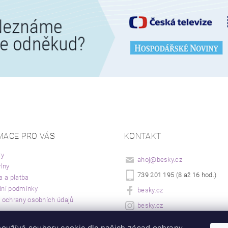
MACE PRO VÁS
KONTAKT
ty
ahoj
@
besky.cz
lny
739 201 195 (8 až 16 hod.)
a a platba
ní podmínky
besky.cz
 ochrany osobních údajů
besky.cz
@beskycz