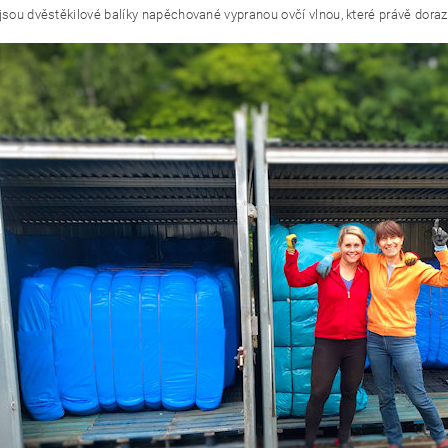
 jsou dvěstěkilové balíky napěchované vypranou ovčí vlnou, které právě dora