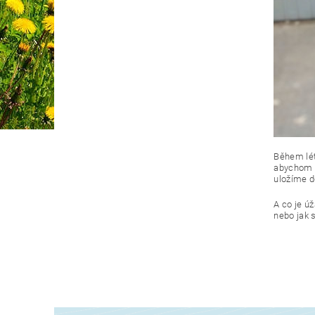
Během lét
abychom m
uložíme d
A co je úž
nebo jak 