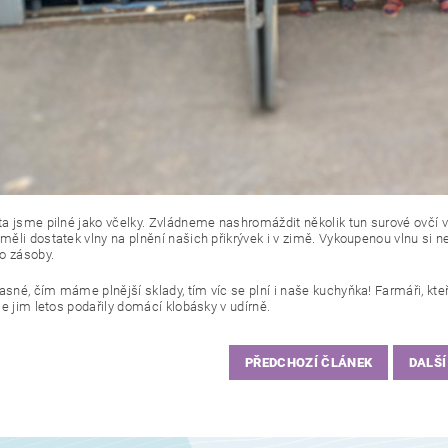
a jsme pilné jako včelky. Zvládneme nashromáždit několik tun surové ovčí v
ěli dostatek vlny na plnění našich přikrývek i v zimě. Vykoupenou vlnu si nec
o zásoby.
asné, čím máme plnější sklady, tím víc se plní i naše
kuchyňka! Farmáři, kte
se jim letos podařily domácí klobásky v udírně.
PŘEDCHOZÍ ČLÁNEK
DALŠÍ