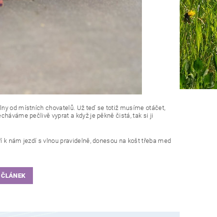
lny od místních chovatelů. Už teď se totiž musíme otáčet,
háváme pečlivě vyprat a když je pěkně čistá, tak si ji
ří k nám jezdí s vlnou pravidelně, donesou na košt třeba med
 ČLÁNEK