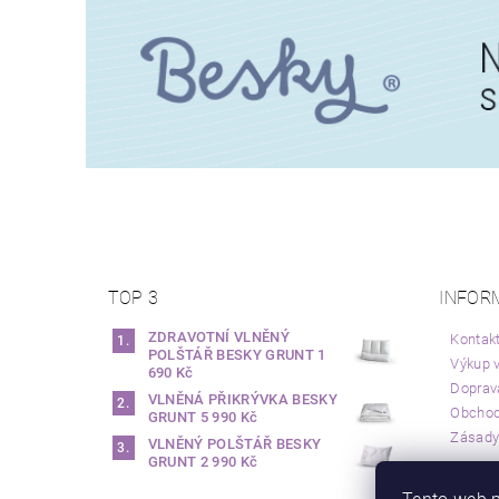
TOP 3
INFOR
ZDRAVOTNÍ VLNĚNÝ
Kontak
POLŠTÁŘ BESKY GRUNT
1
Výkup v
690 Kč
Doprav
VLNĚNÁ PŘIKRÝVKA BESKY
Obchod
GRUNT
5 990 Kč
Zásady
VLNĚNÝ POLŠTÁŘ BESKY
GRUNT
2 990 Kč