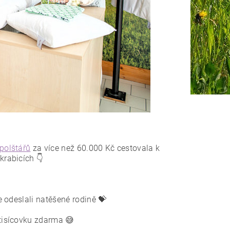
polštářů
za více než 60.000 Kč cestovala k
rabicích 👇
 odeslali natěšené rodině 💝
tisícovku zdarma 😅