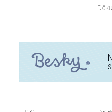
Děkuj
TOP 3
INFOR