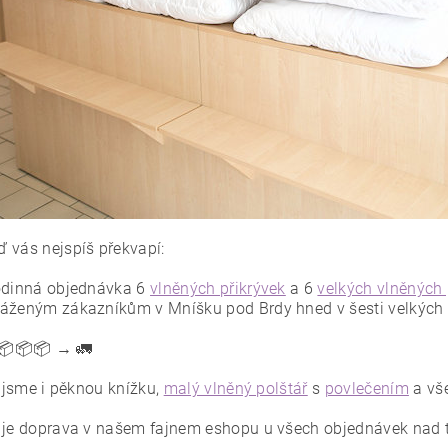
 vás nejspíš překvapí:
odinná objednávka 6
vlněných přikrývek
a 6
velkých vlněných 
áženým zákazníkům v Mníšku pod Brdy hned v šesti velkých k
📦📦📦 → 🚛
i jsme i pěknou knížku,
malý vlněný polštář
s
povlečením
a vše
 je doprava v našem fajnem eshopu u všech objednávek nad 