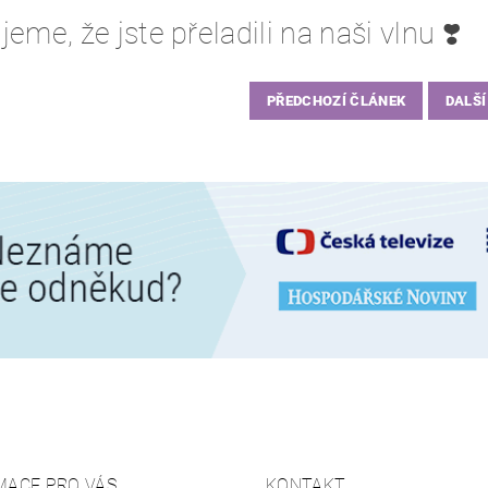
eme, že jste přeladili na naši vlnu ❣️
PŘEDCHOZÍ ČLÁNEK
DALŠÍ
MACE PRO VÁS
KONTAKT