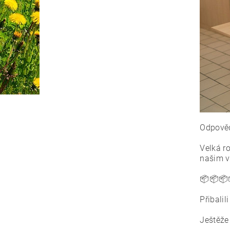
Odpověď
Velká r
našim v
📦📦📦
Přibalil
Ještěže