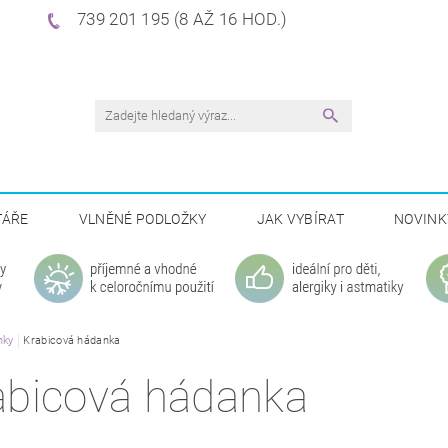
739 201 195 (8 AŽ 16 HOD.)
TÁŘE
VLNĚNÉ PODLOŽKY
JAK VYBÍRAT
NOVINK
nky
Krabicová hádanka
abicová hádanka