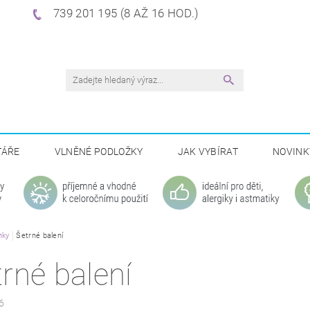
739 201 195 (8 AŽ 16 HOD.)
TÁŘE
VLNĚNÉ PODLOŽKY
JAK VYBÍRAT
NOVINK
nky
Šetrné balení
rné balení
6