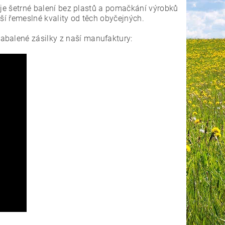
o je šetrné balení bez plastů a pomačkání výrobků
šší řemeslné kvality od těch obyčejných.
zabalené zásilky z naší manufaktury: