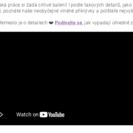
ká práce si žádá citlivé balení! I podle takových detailů, jak
ci, poznáte naše neobyčejné vlněné přikrývky a polštáře nejvy
řemeslo je o detailech ❤️
Podívejte se
, jak vypadají úhledně 