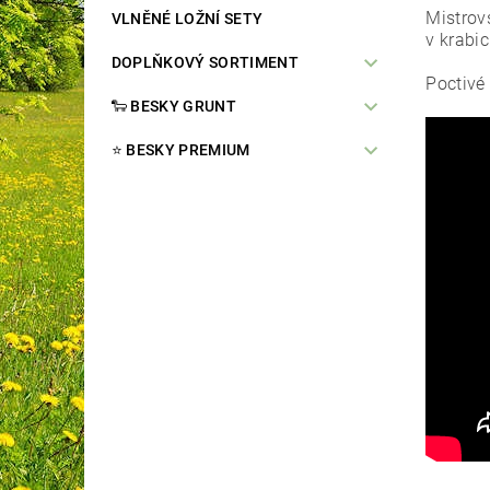
Mistrovs
VLNĚNÉ LOŽNÍ SETY
v krabi
DOPLŇKOVÝ SORTIMENT
Poctivé 
🐑 BESKY GRUNT
⭐️ BESKY PREMIUM