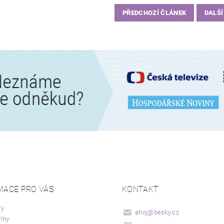
PŘEDCHOZÍ ČLÁNEK
DALŠÍ
MACE PRO VÁS
KONTAKT
ty
ahoj
@
besky.cz
lny