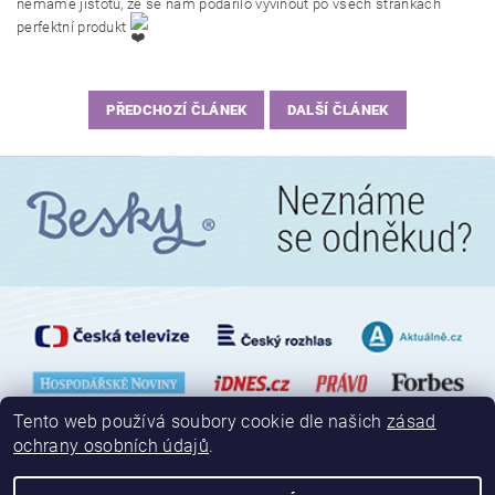
nemáme jistotu, že se nám podařilo vyvinout po všech stránkách
perfektní produkt
PŘEDCHOZÍ ČLÁNEK
DALŠÍ ČLÁNEK
Tento web používá soubory cookie dle našich
zásad
ochrany osobních údajů
.