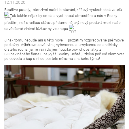
12.11.2020
Bouřlivé porady, intenzivní noční testování, křížový výslech dodavatelů
Tak takhle nějak by se dala vystihnout atmosféra u nás v Besky
předtím, než s velkou slávou přidáme nějaký nový produkt mezi naše
osvědčené vlněné lůžkoviny v eshopu
Jinak tomu nebude ani u této nové — prozatím rozpracované prémiové
podložky. Výběrovou ovčí vlnu, vyčesanou a umykanou do andělsky
čistého rouna, jsme všili do jemňoučké povrchové látky z
BIObavlněného flanelu nejvyšší kvality. Ještě ji zbývá pečlivě olemovat
po obvodu a šup s ní do postele někomu z našeho týmu!