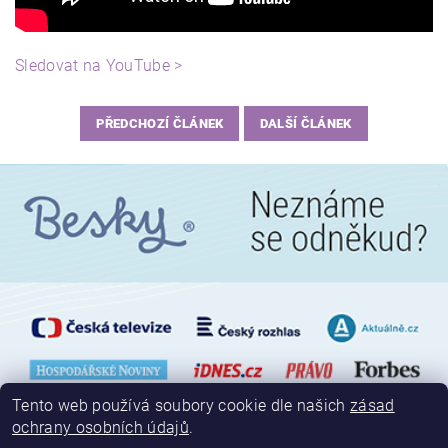
Sledovat na YouTube >
PŘEDCHOZÍ ČLÁNEK
DALŠÍ ČLÁNEK
Tento web používá soubory cookie dle našich
zásad
ochrany osobních údajů
.