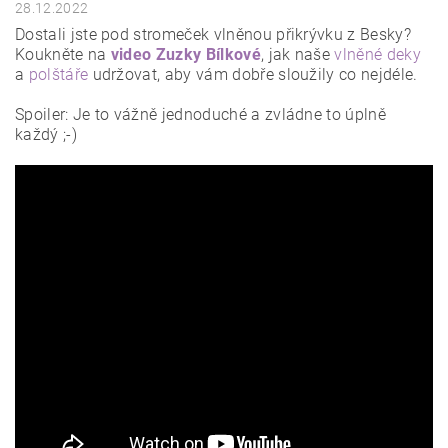
28.12.2022
Dostali jste pod stromeček vlněnou přikrývku z Besky?
Koukněte na
video Zuzky Bílkové
, jak naše
vlněné deky
a
polštáře
udržovat, aby vám dobře sloužily co nejdéle.
Spoiler: Je to vážně jednoduché a zvládne to úplně
každý ;-)