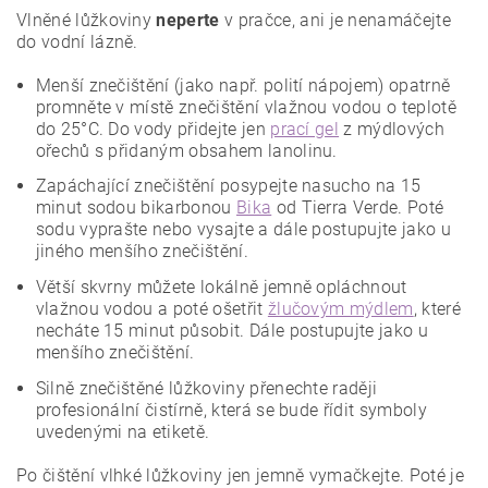
Vlněné lůžkoviny
neperte
v pračce, ani je nenamáčejte
do vodní lázně.
Menší znečištění (jako např. polití nápojem) opatrně
promněte v místě znečištění vlažnou vodou o teplotě
do 25°C. Do vody přidejte jen
prací gel
z mýdlových
ořechů s přidaným obsahem lanolinu.
Zapáchající znečištění posypejte nasucho na 15
minut sodou bikarbonou
Bika
od Tierra Verde. Poté
sodu vyprašte nebo vysajte a dále postupujte jako u
jiného menšího znečištění.
Větší skvrny můžete lokálně jemně opláchnout
vlažnou vodou a poté ošetřit
žlučovým mýdlem
, které
necháte 15 minut působit. Dále postupujte jako u
menšího znečištění.
Silně znečištěné lůžkoviny přenechte raději
profesionální čistírně, která se bude řídit symboly
uvedenými na etiketě.
Po čištění vlhké lůžkoviny jen jemně vymačkejte. Poté je