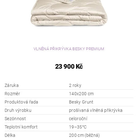
VLNĚNÁ PŘIKRÝVKA BESKY PREMIUM
23 900 Kč
Záruka
2 roky
Rozměr
140x200 cm
Produktová řada
Besky Grunt
Druh výrobku
prošívaná vlněná přikrývka
Sezónnost
celoroční
Teplotní komfort
19–35°C
Délka
200 cm (běžná)