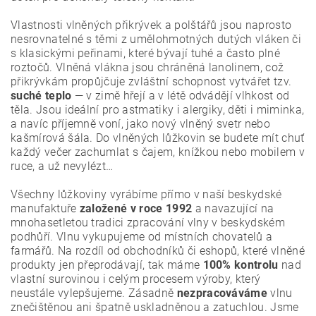
Vlastnosti vlněných přikrývek a polštářů jsou naprosto
nesrovnatelné s těmi z umělohmotných dutých vláken či
s klasickými peřinami, které bývají tuhé a často plné
roztočů. Vlněná vlákna jsou chráněná lanolinem, což
přikrývkám propůjčuje zvláštní schopnost vytvářet tzv.
suché teplo
— v zimě hřejí a v létě odvádějí vlhkost od
těla. Jsou ideální pro astmatiky i alergiky, děti i miminka,
a navíc příjemně voní, jako nový vlněný svetr nebo
kašmírová šála. Do vlněných lůžkovin se budete mít chuť
každý večer zachumlat s čajem, knížkou nebo mobilem v
ruce, a už nevylézt…
Všechny lůžkoviny vyrábíme přímo v naší beskydské
manufaktuře
založené v roce 1992
a navazující na
mnohasetletou tradici zpracování vlny v beskydském
podhůří. Vlnu vykupujeme od místních chovatelů a
farmářů. Na rozdíl od obchodníků či eshopů, které vlněné
produkty jen přeprodávají, tak máme
100% kontrolu
nad
vlastní surovinou i celým procesem výroby, který
neustále vylepšujeme. Zásadně
nezpracováváme
vlnu
znečištěnou ani špatně uskladněnou a zatuchlou. Jsme