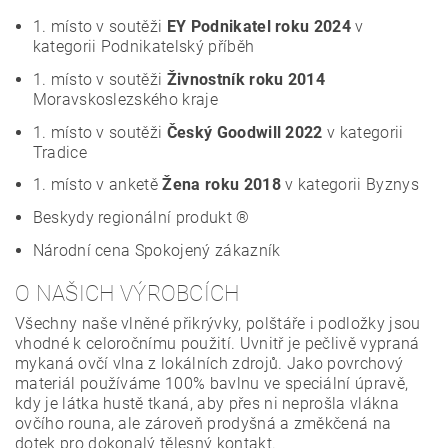
1. místo v soutěži
EY Podnikatel roku 2024
v
kategorii Podnikatelský příběh
1. místo v soutěži
Živnostník roku 2014
Moravskoslezského kraje
1. místo v soutěži
Český Goodwill 2022
v kategorii
Tradice
1. místo v anketě
Žena roku 2018
v kategorii Byznys
Beskydy regionální produkt ®
Národní cena Spokojený zákazník
O NAŠICH VÝROBCÍCH
Všechny naše vlněné přikrývky, polštáře i podložky jsou
vhodné k celoročnímu použití. Uvnitř je pečlivě vypraná
mykaná ovčí vlna z lokálních zdrojů. Jako povrchový
materiál používáme 100% bavlnu ve speciální úpravě,
kdy je látka hustě tkaná, aby přes ni neprošla vlákna
ovčího rouna, ale zároveň prodyšná a změkčená na
dotek pro dokonalý tělesný kontakt.