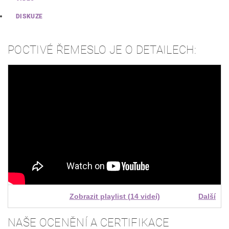
DISKUZE
POCTIVÉ ŘEMESLO JE O DETAILECH:
Zobrazit playlist (14 videí)
Další
NAŠE OCENĚNÍ A CERTIFIKACE