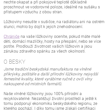
nechte okapat a při pokojové teplotě důkladně
proschnout ve vodorovné poloze, ideálně na sušáku s
přístupem vzduchu z obou stran.
Lůžkoviny nesušte v sušičce, na radiátoru ani na ostrém
slunci, mohlo by dojít k jejich znehodnocení.
Chrániče
na vaše lůžkoviny oceníte, pokud máte malé
děti, domácí mazlíčky, hosty na přespání, nebo se více
potíte. Prodlouží životnost vašich lůžkovin a jsou
zárukou zdravého spánku za všech okolností.
O BESKY
Jsme tradiční beskydská manufaktura na vlněné
přikrývky, polštáře a další přírodní lůžkoviny nejvyšší
řemeslné kvality, které vyrábíme ručně z ovčí vlny
nakoupené od místních farmářů.
Naše vlněné lůžkoviny jsou 100% přírodní a
recyklovatelné. Nezatěžují životní prostředí a ještě k
tomu podporují ekonomiku beskydského regionu, ze
kterého pochází. I díky tomu jsme získali certifikaci