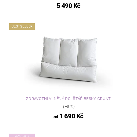
5 490 Kč
BESTSELLER
ZDRAVOTNÍ VLNĚNÝ POLŠTÁŘ BESKY GRUNT
(–5 %)
1 690 Kč
od
NOVINKA