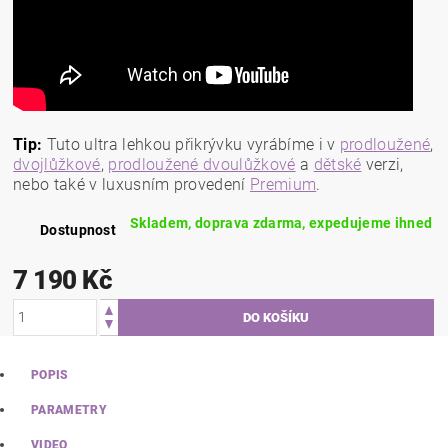
Tip:
Tuto ultra lehkou přikrývku vyrábíme i v
prodloužené
,
dvojlůžkové
,
prodloužené dvoulůžkové
a
dětské
verzi,
nebo také v luxusním provedení
Premium
.
Skladem, doprava zdarma, expedujeme ihned
Dostupnost
7 190 Kč
POPIS
PARAMETRY
VIDEO