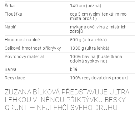
Šířka
140 cm (běžná)
Tloušťka
cca 3 cm (velmi tenká; mimo
místa prošití)
Náplň
mykaná ovčí vlna z místních
zdrojů
Hmotnost náplně
500 g (ultra lehká)
Celková hmotnost přikrývky
1330 g (ultra lehká)
Povrchový materiál
100% bavlna (hustě tkaná
odolná sypkovina)
Barva
bílá
Recyklace
100% recyklovatelný produkt
ZUZANA BÍLKOVÁ PŘEDSTAVUJE ULTRA
LEHKOU VLNĚNOU PŘIKRÝVKU BESKY
GRUNT — NEJLEHČÍ SVÉHO DRUHU