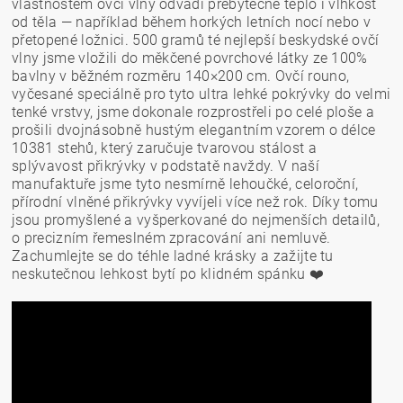
vlastnostem ovčí vlny odvádí přebytečné teplo i vlhkost
od těla — například během horkých letních nocí nebo v
přetopené ložnici. 500 gramů té nejlepší beskydské ovčí
vlny jsme vložili do měkčené povrchové látky ze 100%
bavlny v běžném rozměru 140×200 cm. Ovčí rouno,
vyčesané speciálně pro tyto ultra lehké pokrývky do velmi
tenké vrstvy, jsme dokonale rozprostřeli po celé ploše a
prošili dvojnásobně hustým elegantním vzorem o délce
10381 stehů, který zaručuje tvarovou stálost a
splývavost přikrývky v podstatě navždy. V naší
manufaktuře jsme tyto nesmírně lehoučké, celoroční,
přírodní vlněné přikrývky vyvíjeli více než rok. Díky tomu
jsou promyšlené a vyšperkované do nejmenších detailů,
o precizním řemeslném zpracování ani nemluvě.
Zachumlejte se do téhle ladné krásky a zažijte tu
neskutečnou lehkost bytí po klidném spánku ❤️