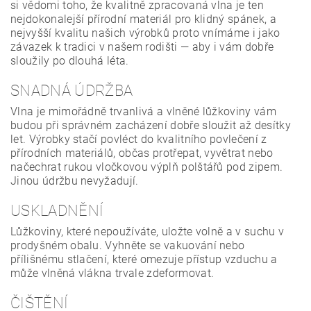
si vědomi toho, že kvalitně zpracovaná vlna je ten
nejdokonalejší přírodní materiál pro klidný spánek, a
nejvyšší kvalitu našich výrobků proto vnímáme i jako
závazek k tradici v našem rodišti — aby i vám dobře
sloužily po dlouhá léta.
SNADNÁ ÚDRŽBA
Vlna je mimořádně trvanlivá a vlněné lůžkoviny vám
budou při správném zacházení dobře sloužit až desítky
let. Výrobky stačí povléct do kvalitního povlečení z
přírodních materiálů, občas protřepat, vyvětrat nebo
načechrat rukou vločkovou výplň polštářů pod zipem.
Jinou údržbu nevyžadují.
USKLADNĚNÍ
Lůžkoviny, které nepoužíváte, uložte volně a v suchu v
prodyšném obalu. Vyhněte se vakuování nebo
přílišnému stlačení, které omezuje přístup vzduchu a
může vlněná vlákna trvale zdeformovat.
ČIŠTĚNÍ