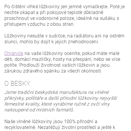
Po čištění vlhké lůžkoviny jen jemně vymačkejte. Poté je
nechte okapat a při pokojové teplotě důkladně
proschnout ve vodorovné poloze, ideálně na sušáku s
přístupem vzduchu z obou stran.
Lůžkoviny nesušte v sušičce, na radiátoru ani na ostrém
slunci, mohlo by dojít k jejich znehodnocení.
Chrániče
na vaše lůžkoviny oceníte, pokud máte malé
děti, domácí mazlíčky, hosty na přespání, nebo se více
potíte. Prodlouží životnost vašich lůžkovin a jsou
zárukou zdravého spánku za všech okolností.
O BESKY
Jsme tradiční beskydská manufaktura na vlněné
přikrývky, polštáře a další přírodní lůžkoviny nejvyšší
řemeslné kvality, které vyrábíme ručně z ovčí vlny
nakoupené od místních farmářů.
Naše vlněné lůžkoviny jsou 100% přírodní a
recyklovatelné. Nezatěžují životní prostředí a ještě k