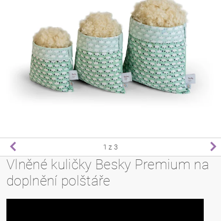
1
z 3
Vlněné kuličky Besky Premium na
doplnění polštáře