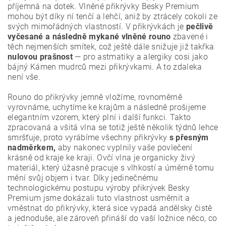
příjemná na dotek. Vlněné přikrývky Besky Premium
mohou být díky ní tenčí a lehčí, aniž by ztrácely cokoli ze
svých mimořádných vlastností. V přikrývkách je
pečlivě
vyčesané a následně mykané vlněné rouno
zbavené i
těch nejmenších smítek, což ještě dále snižuje již takřka
nulovou prašnost
— pro astmatiky a alergiky cosi jako
bájný Kámen mudrců mezi přikrývkami. A to zdaleka
není vše.
Rouno do přikrývky jemně vložíme, rovnoměrně
vyrovnáme, uchytíme ke krajům a následně prošijeme
elegantním vzorem, který plní i další funkci. Takto
zpracovaná a všitá vlna se totiž ještě několik týdnů lehce
smršťuje, proto vyrábíme všechny přikrývky
s přesným
nadměrkem,
aby nakonec vyplnily vaše povlečení
krásně od kraje ke kraji. Ovčí vlna je organicky živý
materiál, který úžasně pracuje s vlhkostí a úměrně tomu
mění svůj objem i tvar. Díky jedinečnému
technologickému postupu výroby přikrývek Besky
Premium jsme dokázali tuto vlastnost usměrnit a
vměstnat do přikrývky, která sice vypadá andělsky čistě
a jednoduše, ale zároveň přináší do vaší ložnice něco, co