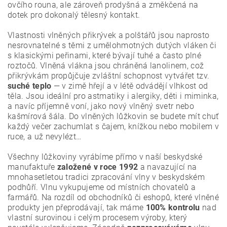
ovčího rouna, ale zároveň prodyšná a změkčená na
dotek pro dokonalý tělesný kontakt.
Vlastnosti vlněných přikrývek a polštářů jsou naprosto
nesrovnatelné s těmi z umělohmotných dutých vláken či
s klasickými peřinami, které bývají tuhé a často plné
roztočů. Vlněná vlákna jsou chráněná lanolinem, což
přikrývkám propůjčuje zvláštní schopnost vytvářet tzv.
suché teplo
— v zimě hřejí a v létě odvádějí vlhkost od
těla. Jsou ideální pro astmatiky i alergiky, děti i miminka,
a navíc příjemně voní, jako nový vlněný svetr nebo
kašmírová šála. Do vlněných lůžkovin se budete mít chuť
každý večer zachumlat s čajem, knížkou nebo mobilem v
ruce, a už nevylézt…
Všechny lůžkoviny vyrábíme přímo v naší beskydské
manufaktuře
založené v roce 1992
a navazující na
mnohasetletou tradici zpracování vlny v beskydském
podhůří. Vlnu vykupujeme od místních chovatelů a
farmářů. Na rozdíl od obchodníků či eshopů, které vlněné
produkty jen přeprodávají, tak máme
100% kontrolu
nad
vlastní surovinou i celým procesem výroby, který