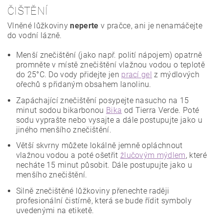
ČIŠTĚNÍ
Vlněné lůžkoviny
neperte
v pračce, ani je nenamáčejte
do vodní lázně.
Menší znečištění (jako např. polití nápojem) opatrně
promněte v místě znečištění vlažnou vodou o teplotě
do 25°C. Do vody přidejte jen
prací gel
z mýdlových
ořechů s přidaným obsahem lanolinu.
Zapáchající znečištění posypejte nasucho na 15
minut sodou bikarbonou
Bika
od Tierra Verde. Poté
sodu vyprašte nebo vysajte a dále postupujte jako u
jiného menšího znečištění.
Větší skvrny můžete lokálně jemně opláchnout
vlažnou vodou a poté ošetřit
žlučovým mýdlem
, které
necháte 15 minut působit. Dále postupujte jako u
menšího znečištění.
Silně znečištěné lůžkoviny přenechte raději
profesionální čistírně, která se bude řídit symboly
uvedenými na etiketě.