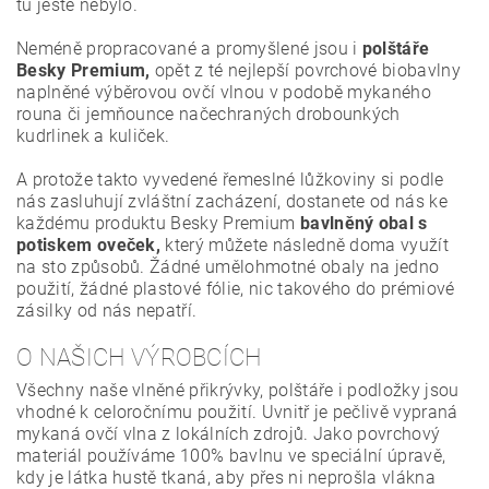
tu ještě nebylo.
Neméně propracované a promyšlené jsou i
polštáře
Besky Premium,
opět z té nejlepší povrchové biobavlny
naplněné výběrovou ovčí vlnou v podobě mykaného
rouna či jemňounce načechraných drobounkých
kudrlinek a kuliček.
A protože takto vyvedené řemeslné lůžkoviny si podle
nás zasluhují zvláštní zacházení, dostanete od nás ke
každému produktu Besky Premium
bavlněný obal s
potiskem oveček,
který můžete následně doma využít
na sto způsobů. Žádné umělohmotné obaly na jedno
použití, žádné plastové fólie, nic takového do prémiové
zásilky od nás nepatří.
O NAŠICH VÝROBCÍCH
Všechny naše vlněné přikrývky, polštáře i podložky jsou
vhodné k celoročnímu použití. Uvnitř je pečlivě vypraná
mykaná ovčí vlna z lokálních zdrojů. Jako povrchový
materiál používáme 100% bavlnu ve speciální úpravě,
kdy je látka hustě tkaná, aby přes ni neprošla vlákna