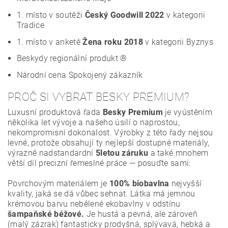
1. místo v soutěži
Český Goodwill 2022
v kategorii
Tradice
1. místo v anketě
Žena roku 2018
v kategorii Byznys
Beskydy regionální produkt ®
Národní cena Spokojený zákazník
PROČ SI VYBRAT BESKY PREMIUM?
Luxusní produktová řada
Besky Premium
je vyústěním
několika let vývoje a našeho úsilí o naprostou,
nekompromisní dokonalost. Výrobky z této řady nejsou
levné, protože obsahují ty nejlepší dostupné materiály,
výrazně nadstandardní
5letou záruku
a také mnohem
větší díl precizní řemeslné práce — posuďte sami:
Povrchovým materiálem je
100% biobavlna
nejvyšší
kvality, jaká se dá vůbec sehnat. Látka má jemnou
krémovou barvu nebělené ekobavlny v odstínu
šampaňské béžové.
Je hustá a pevná, ale zároveň
(malý zázrak) fantasticky prodyšná, splývavá, hebká a