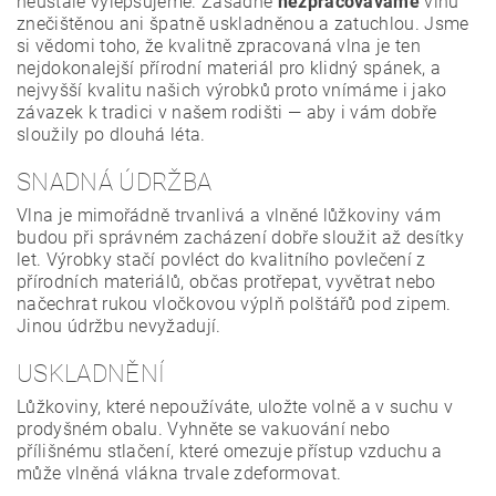
neustále vylepšujeme. Zásadně
nezpracováváme
vlnu
znečištěnou ani špatně uskladněnou a zatuchlou. Jsme
si vědomi toho, že kvalitně zpracovaná vlna je ten
nejdokonalejší přírodní materiál pro klidný spánek, a
nejvyšší kvalitu našich výrobků proto vnímáme i jako
závazek k tradici v našem rodišti — aby i vám dobře
sloužily po dlouhá léta.
SNADNÁ ÚDRŽBA
Vlna je mimořádně trvanlivá a vlněné lůžkoviny vám
budou při správném zacházení dobře sloužit až desítky
let. Výrobky stačí povléct do kvalitního povlečení z
přírodních materiálů, občas protřepat, vyvětrat nebo
načechrat rukou vločkovou výplň polštářů pod zipem.
Jinou údržbu nevyžadují.
USKLADNĚNÍ
Lůžkoviny, které nepoužíváte, uložte volně a v suchu v
prodyšném obalu. Vyhněte se vakuování nebo
přílišnému stlačení, které omezuje přístup vzduchu a
může vlněná vlákna trvale zdeformovat.