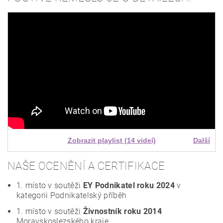
Zobrazit playlist (14 videí)
Další
NAŠE OCENĚNÍ A CERTIFIKACE
1. místo v soutěži
EY Podnikatel roku 2024
v
kategorii Podnikatelský příběh
1. místo v soutěži
Živnostník roku 2014
Moravskoslezského kraje