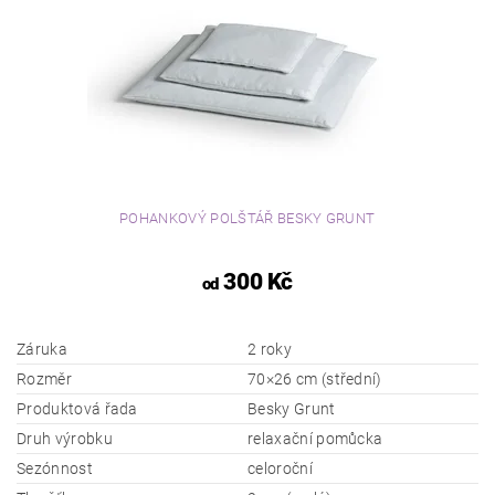
POHANKOVÝ POLŠTÁŘ BESKY GRUNT
300 Kč
od
Záruka
2 roky
Rozměr
70×26 cm (střední)
Produktová řada
Besky Grunt
Druh výrobku
relaxační pomůcka
Sezónnost
celoroční