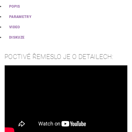
POPIS
PARAMETRY
VIDEO
DISKUZE
POCTIVÉ ŘEMESLO JE O DETAILECH: