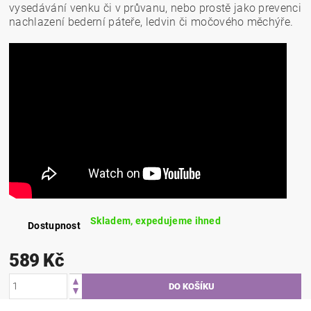
vysedávání venku či v průvanu, nebo prostě jako prevenci
nachlazení bederní páteře, ledvin či močového měchýře.
Skladem, expedujeme ihned
Dostupnost
589 Kč