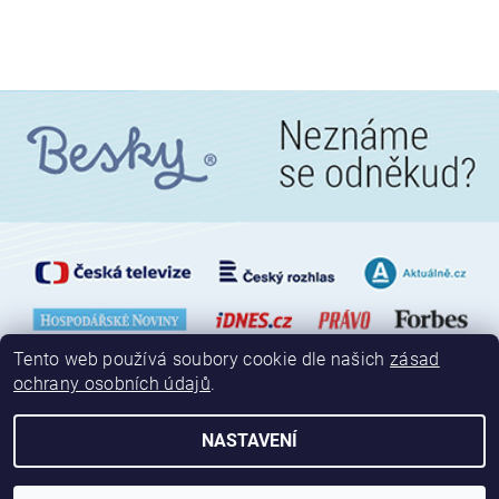
Tento web používá soubory cookie dle našich
zásad
ochrany osobních údajů
.
NASTAVENÍ
2026 © Besky, všechna práva vyhrazena