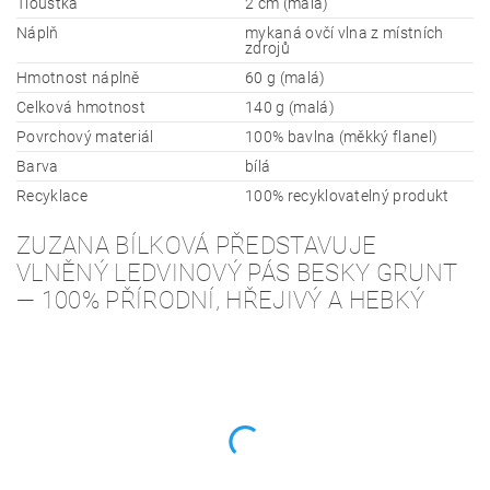
Tloušťka
2 cm (malá)
Náplň
mykaná ovčí vlna z místních
zdrojů
Hmotnost náplně
60 g (malá)
Celková hmotnost
140 g (malá)
Povrchový materiál
100% bavlna (měkký flanel)
Barva
bílá
Recyklace
100% recyklovatelný produkt
ZUZANA BÍLKOVÁ PŘEDSTAVUJE
VLNĚNÝ LEDVINOVÝ PÁS BESKY GRUNT
— 100% PŘÍRODNÍ, HŘEJIVÝ A HEBKÝ