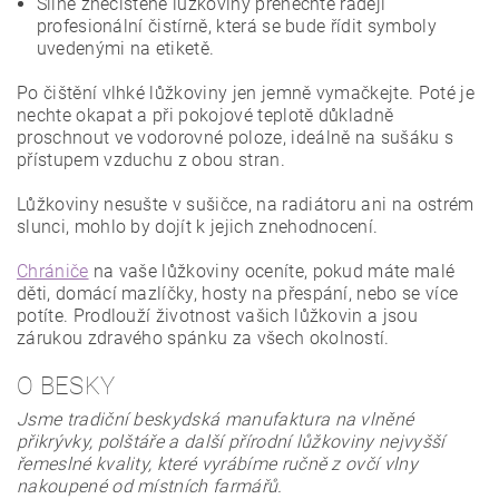
Silně znečištěné lůžkoviny přenechte raději
profesionální čistírně, která se bude řídit symboly
uvedenými na etiketě.
Po čištění vlhké lůžkoviny jen jemně vymačkejte. Poté je
nechte okapat a při pokojové teplotě důkladně
proschnout ve vodorovné poloze, ideálně na sušáku s
přístupem vzduchu z obou stran.
Lůžkoviny nesušte v sušičce, na radiátoru ani na ostrém
slunci, mohlo by dojít k jejich znehodnocení.
Chrániče
na vaše lůžkoviny oceníte, pokud máte malé
děti, domácí mazlíčky, hosty na přespání, nebo se více
potíte. Prodlouží životnost vašich lůžkovin a jsou
zárukou zdravého spánku za všech okolností.
O BESKY
Jsme tradiční beskydská manufaktura na vlněné
přikrývky, polštáře a další přírodní lůžkoviny nejvyšší
řemeslné kvality, které vyrábíme ručně z ovčí vlny
nakoupené od místních farmářů.