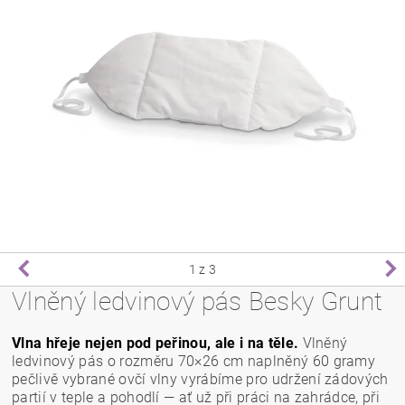
1
z 3
Vlněný ledvinový pás Besky Grunt
Vlna hřeje nejen pod peřinou, ale i na těle.
Vlněný
ledvinový pás o rozměru 70×26 cm naplněný 60 gramy
pečlivě vybrané ovčí vlny vyrábíme pro udržení zádových
partií v teple a pohodlí — ať už při práci na zahrádce, při