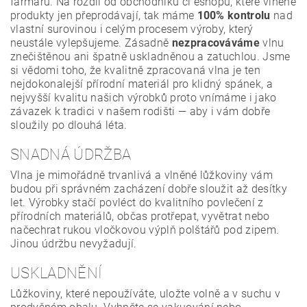
farmářů. Na rozdíl od obchodníků či eshopů, které vlněné
produkty jen přeprodávají, tak máme
100% kontrolu
nad
vlastní surovinou i celým procesem výroby, který
neustále vylepšujeme. Zásadně
nezpracováváme
vlnu
znečištěnou ani špatně uskladněnou a zatuchlou. Jsme
si vědomi toho, že kvalitně zpracovaná vlna je ten
nejdokonalejší přírodní materiál pro klidný spánek, a
nejvyšší kvalitu našich výrobků proto vnímáme i jako
závazek k tradici v našem rodišti — aby i vám dobře
sloužily po dlouhá léta.
SNADNÁ ÚDRŽBA
Vlna je mimořádně trvanlivá a vlněné lůžkoviny vám
budou při správném zacházení dobře sloužit až desítky
let. Výrobky stačí povléct do kvalitního povlečení z
přírodních materiálů, občas protřepat, vyvětrat nebo
načechrat rukou vločkovou výplň polštářů pod zipem.
Jinou údržbu nevyžadují.
USKLADNĚNÍ
Lůžkoviny, které nepoužíváte, uložte volně a v suchu v