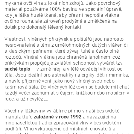
mykaná ovčí vlna z lokálních zdrojů. Jako povrchový
materiál používáme 100% bavlnu ve speciální úpravě,
kdy je látka hustě tkaná, aby přes ni neprošla vlákna
ovčího rouna, ale zároveň prodyšná a změkčená na
dotek pro dokonalý tělesný kontakt.
Vlastnosti vlněných přikrývek a polštářů jsou naprosto
nesrovnatelné s těmi z umělohmotných dutých vláken či
s klasickými peřinami, které bývají tuhé a často plné
roztočů. Vlněná vlákna jsou chráněná lanolinem, což
přikrývkám propůjčuje zvláštní schopnost vytvářet tzv.
suché teplo
— v zimě hřejí a v létě odvádějí vlhkost od
těla. Jsou ideální pro astmatiky i alergiky, děti i miminka,
a navíc příjemně voní, jako nový vlněný svetr nebo
kašmírová šála. Do vlněných lůžkovin se budete mít chuť
každý večer zachumlat s čajem, knížkou nebo mobilem v
ruce, a už nevylézt…
Všechny lůžkoviny vyrábíme přímo v naší beskydské
manufaktuře
založené v roce 1992
a navazující na
mnohasetletou tradici zpracování vlny v beskydském
podhůří. Vlnu vykupujeme od místních chovatelů a