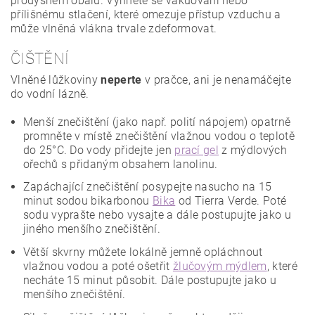
prodyšném obalu. Vyhněte se vakuování nebo
přílišnému stlačení, které omezuje přístup vzduchu a
může vlněná vlákna trvale zdeformovat.
ČIŠTĚNÍ
Vlněné lůžkoviny
neperte
v pračce, ani je nenamáčejte
do vodní lázně.
Menší znečištění (jako např. polití nápojem) opatrně
promněte v místě znečištění vlažnou vodou o teplotě
do 25°C. Do vody přidejte jen
prací gel
z mýdlových
ořechů s přidaným obsahem lanolinu.
Zapáchající znečištění posypejte nasucho na 15
minut sodou bikarbonou
Bika
od Tierra Verde. Poté
sodu vyprašte nebo vysajte a dále postupujte jako u
jiného menšího znečištění.
Větší skvrny můžete lokálně jemně opláchnout
vlažnou vodou a poté ošetřit
žlučovým mýdlem
, které
necháte 15 minut působit. Dále postupujte jako u
menšího znečištění.