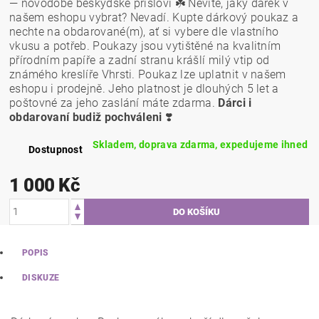
— novodobé beskydské přísloví ☘️ Nevíte, jaký dárek v
našem eshopu vybrat? Nevadí. Kupte dárkový poukaz a
nechte na obdarované(m), ať si vybere dle vlastního
vkusu a potřeb. Poukazy jsou vytištěné na kvalitním
přírodním papíře a zadní stranu krášlí milý vtip od
známého kreslíře Vhrsti. Poukaz lze uplatnit v našem
eshopu i prodejně. Jeho platnost je dlouhých 5 let a
poštovné za jeho zaslání máte zdarma.
Dárci i
obdarovaní budiž pochváleni
❣️
Skladem, doprava zdarma, expedujeme ihned
Dostupnost
1 000 Kč
POPIS
DISKUZE