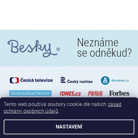
Tento web používá soubory cookie dle našich
zásad
ochrany osobních údajů
.
NASTAVENÍ
2026 © Besky, všechna práva vyhrazena