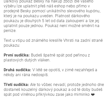
Dárkový poukaz Besky na nákup zboží dle vašeho
výběru lze uplatnit přeš náš eshop nebo přímo v
prodejně Besky pomocí unikátního slevového kupónu,
který je na poukazu uveden. Platnost dárkového
poukazu je dlouhých 5 let od data zakoupení a lze jej
uplatnit pouze jednou. Poukaz není možné směnit na
peníze.
Text u vtipu od známého kreslíře Vhrsti na zadní straně
poukazu:
První sudička:
Budeš špatně spát pod peřinou z
plastových dutých vláken.
Druhá sudička:
V létě se opotíš, v zimě nezahřeješ a
někdy ani rána nedospíš.
Třetí sudička:
Ale to vůbec nevadí, protože jednoho dne
dostaneš kouzelný dárkový poukaz a od té doby budeš
spát pod vlněnou přikrývkou zase jako miminko ❤️