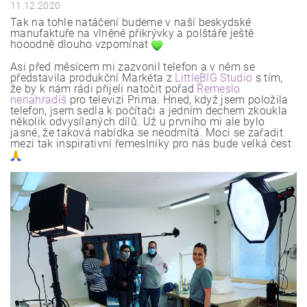
11.12.2020
Tak na tohle natáčení budeme v naší beskydské
manufaktuře na vlněné přikrývky a polštáře ještě
hooodně dlouho vzpomínat
Asi před měsícem mi zazvonil telefon a v něm se
představila produkční Markéta z
LittleBIG Studio
s tím,
že by k nám rádi přijeli natočit pořad
Řemeslo
nenahradíš
pro televizi Prima. Hned, když jsem položila
telefon, jsem sedla k počítači a j
edním dechem zkoukla
několik odvysílaných dílů. Už u prvního mi ale bylo
jasné, že taková nabídka se neodmítá. Moci se zařadit
mezi tak inspirativní řemeslníky pro nás bude velká čest