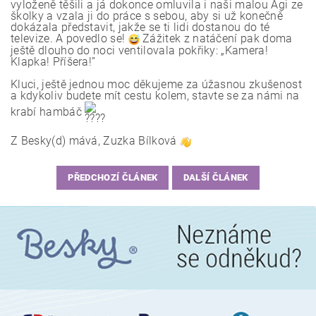
vyloženě těšili a já dokonce omluvila i naši malou Agi ze
školky a vzala ji do práce s sebou, aby si už konečně
dokázala představit, jakže se ti lidi dostanou do té
televize. A povedlo se!
Zážitek z natáčení pak doma
ještě dlouho do noci ventilovala pokřiky: „Kamera!
Klapka! Příšera!”
Kluci, ještě jednou moc děkujeme za úžasnou zkušenost
a kdykoliv budete mít cestu kolem, stavte se za námi na
krabí hambáč
Z Besky(d) mává, Zuzka Bílková
PŘEDCHOZÍ ČLÁNEK
DALŠÍ ČLÁNEK