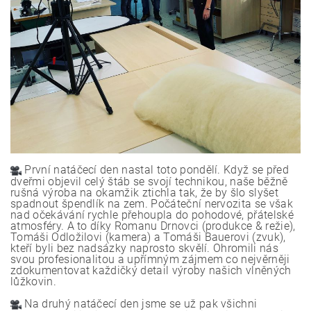
První natáčecí den nastal toto pondělí. Když se před
dveřmi objevil celý štáb se svojí technikou, naše běžně
rušná výroba na okamžik ztichla tak, že by šlo slyšet
spadnout špendlík na zem. Počáteční nervozita se však
nad očekávání rychle přehoupla do pohodové, přátelské
atmosféry. A to díky Romanu Drnovci (produkce & režie),
Tomáši Odložilovi (kamera) a Tomáši Bauerovi (zvuk),
kteří byli bez nadsázky naprosto skvělí. Ohromili nás
svou profesionalitou a upřímným zájmem co nejvěrněji
zdokumentovat každičký detail výroby našich vlněných
lůžkovin.
Na druhý natáčecí den jsme se už pak všichni