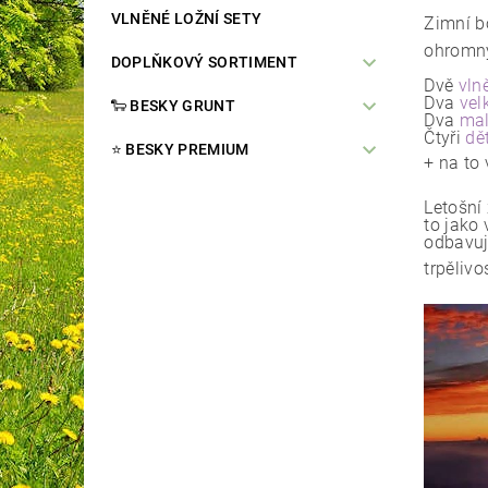
VLNĚNÉ LOŽNÍ SETY
Zimní b
ohromný
DOPLŇKOVÝ SORTIMENT
Dvě
vln
Dva
vel
🐑 BESKY GRUNT
Dva
mal
Čtyři
dě
⭐️ BESKY PREMIUM
+ na to
Letošní
to jako
odbavuj
trpělivo