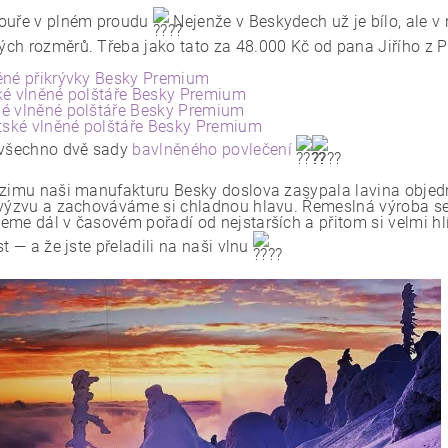
ouře v plném proudu
Nejenže v Beskydech už je bílo, ale
ch rozměrů. Třeba jako tato za 48.000 Kč od pana Jiřího z P
ěné přikrývky Besky Premium
ké vlněné polštáře Besky Premium
é vlněné polštáře Besky Premium
tské vlněné polštáře Besky Premium
 všechno dvě sady
bavlněného povlečení
 zimu naši manufakturu Besky doslova zasypala lavina objedn
 výzvu a zachováváme si chladnou hlavu. Řemeslná výroba se
eme dál v časovém pořadí od nejstarších a přitom si velmi hl
st — a že jste přeladili na naši vlnu