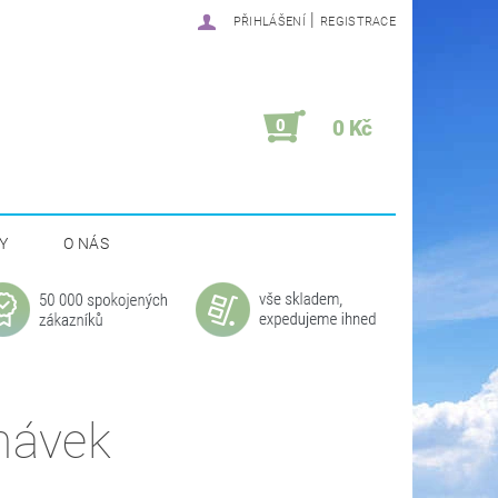
|
PŘIHLÁŠENÍ
REGISTRACE
0
0 Kč
Y
O NÁS
návek