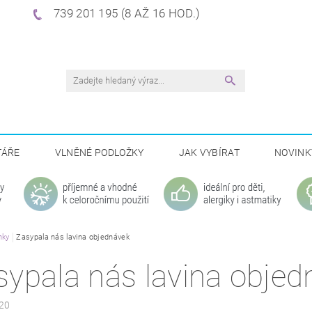
739 201 195 (8 AŽ 16 HOD.)
TÁŘE
VLNĚNÉ PODLOŽKY
JAK VYBÍRAT
NOVINK
nky
Zasypala nás lavina objednávek
sypala nás lavina objed
20