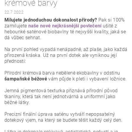
krémové barvy
22.7.2022
Milujete jednoduchou dokonalost přírody?
Pak si 100%
zamilujete
naše nové nejkrásnější povlečení
ušité z
hebounké saténové biobavlny té nejvyšší kvality, jaká se
dá vůbec sehnat.
Na první pohled vypadá nenápadně, až plaše, jako každá
přirozená kráska. Už na první dotek ale vyniknou její
přednosti:
Přírodní krémová barva nebělené ekobavlny v odstínu
šampaňské béžové
vám půjde k pleti i vybavení ložnice.
Jemná pigmentová texturka přiznává přírodní původ
tkaniny, která tak není jednotvárná a uniformní jako
běžné látky.
Precizní finální úprava saténu vytváří nepopsatelný
dotekový vjem, na který se budete těšit každý celý den.
Látka je dokonale splývavá, antistatická, nešustí a je