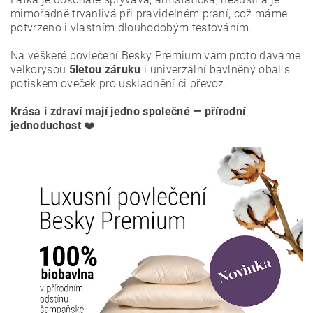
mimořádně trvanlivá při pravidelném praní, což máme
potvrzeno i vlastním dlouhodobým testováním.
Na veškeré povlečení Besky Premium vám proto dáváme
velkorysou
5letou záruku
i univerzální bavlněný obal s
potiskem oveček pro uskladnění či převoz.
Krása i zdraví mají jedno společné — přírodní
jednoduchost
❤️