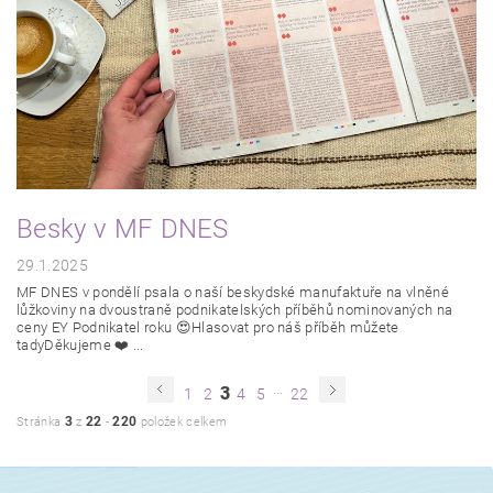
Besky v MF DNES
29.1.2025
MF DNES v pondělí psala o naší beskydské manufaktuře na vlněné
lůžkoviny na dvoustraně podnikatelských příběhů nominovaných na
ceny EY Podnikatel roku 😍Hlasovat pro náš příběh můžete
tadyDěkujeme ❤️ ...
...
3
1
2
4
5
22
3
22
220
Stránka
z
-
položek celkem