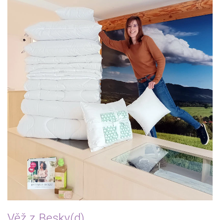
Věž z Besky(d)