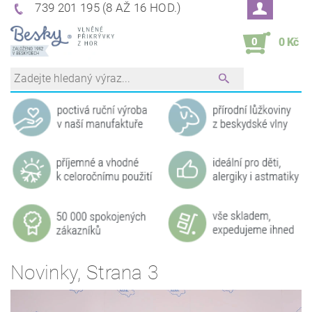
739 201 195 (8 AŽ 16 HOD.)
0
0 Kč
Novinky
, Strana 3