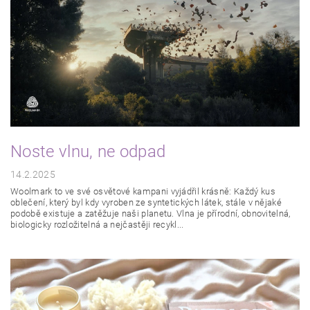
Noste vlnu, ne odpad
14.2.2025
Woolmark to ve své osvětové kampani vyjádřil krásně: Každý kus
oblečení, který byl kdy vyroben ze syntetických látek, stále v nějaké
podobě existuje a zatěžuje naši planetu. Vlna je přírodní, obnovitelná,
biologicky rozložitelná a nejčastěji recykl...