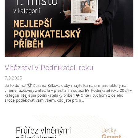
Vítězství v Podnikateli roku
7.3.2025
Je to doma! 🏆 Zuzana Bílková coby majitelka naší manufaktury na
vlněné lůžkoviny zvítězila v prestižní soutěži EY Podnikatel roku 2024 v
kategorii Nejlepší podnikatelský příběh ❤️ Chtěli bychom z celého
srdce poděkovat vám všem, kdo jste pro n...