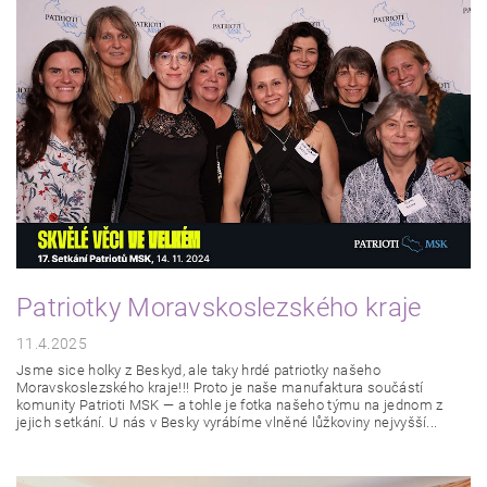
Patriotky Moravskoslezského kraje
11.4.2025
Jsme sice holky z Beskyd, ale taky hrdé patriotky našeho
Moravskoslezského kraje!!! Proto je naše manufaktura součástí
komunity Patrioti MSK — a tohle je fotka našeho týmu na jednom z
jejich setkání. U nás v Besky vyrábíme vlněné lůžkoviny nejvyšší...