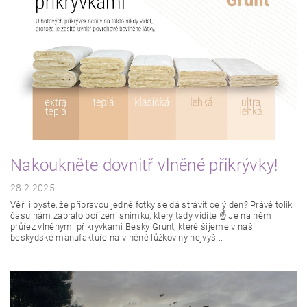
Nakoukněte dovnitř vlněné přikrývky!
28.2.2025
Věřili byste, že přípravou jedné fotky se dá strávit celý den? Právě tolik
času nám zabralo pořízení snímku, který tady vidíte ☝ Je na něm
průřez vlněnými přikrývkami Besky Grunt, které šijeme v naší
beskydské manufaktuře na vlněné lůžkoviny nejvyš...