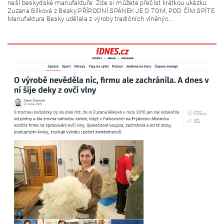
naší beskydské manufaktuře. Zde si můžete přečíst krátkou ukázku:
Zuzana Bílková z Besky:PŘÍRODNÍ SPÁNEK JE O TOM, POD ČÍM SPÍTE
Manufaktura Besky udělala z výroby tradičních vlněnýc...