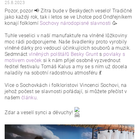
25.8.2023
Pozor, pozor 📢 Zítra bude v Beskydech veselo! Tradičně
jako každý rok, tak i letos se ve Lhotce pod Ondřejníkem
konají folklorní
Sochovy národopisné slavnosti
🥳
Tuhle veselici v naší manufaktuře na vlněné lůžkoviny
moc rádi podporujeme. Naše švadlenky proto vyrobily
vlněné dárky pro vedoucí účinkujících souborů a muzik.
Sedmnáct
vlněných polštářů Besky Grunt
s
povlaky s
motivem oveček
si k nám přijel osobně vyzvednout
ředitel festivalu Tomáš Kalus a my se s ním už docela
naladily na sobotní radostnou atmosféru 💃
Více o Sochovkách i folkloristovi Vincenci Sochovi, na
jehož počest se slavnosti pořádají, si můžete přečíst v
našem
článku
.
Zdar a veselí synci a děvuchy!