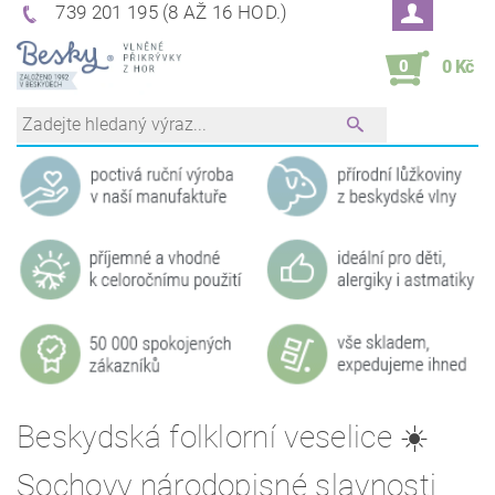
739 201 195 (8 AŽ 16 HOD.)
0
0 Kč
Beskydská folklorní veselice ☀️
Sochovy národopisné slavnosti