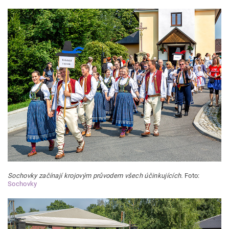
Sochovky začínají krojovým průvodem všech účinkujících.
Foto:
Sochovky