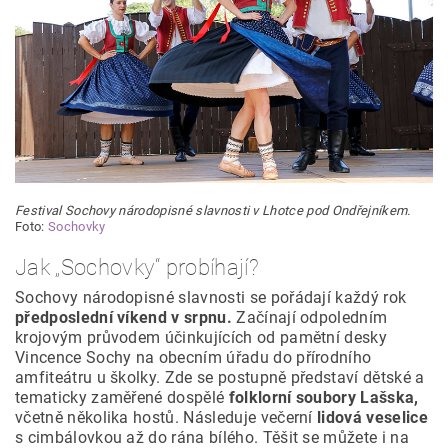
Festival Sochovy národopisné slavnosti v Lhotce pod Ondřejníkem.
Foto:
Sochovky
Jak „Sochovky“ probíhají?
Sochovy národopisné slavnosti se pořádají každý rok
předposlední víkend v srpnu.
Začínají odpoledním
krojovým průvodem účinkujících od pamětní desky
Vincence Sochy na obecním úřadu do přírodního
amfiteátru u školky. Zde se postupně představí dětské a
tematicky zaměřené dospělé
folklorní soubory Lašska,
včetně několika hostů. Následuje večerní
lidová veselice
s cimbálovkou až do rána bílého. Těšit se můžete i na