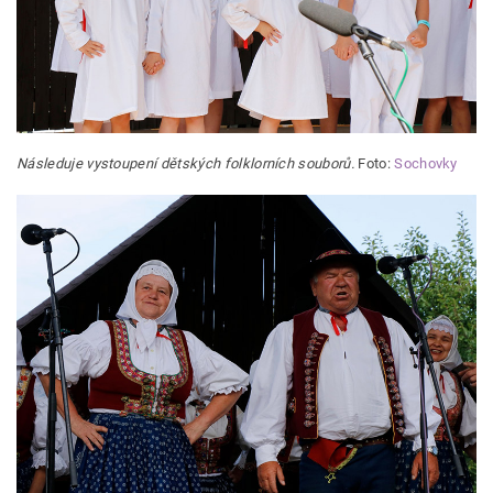
Následuje vystoupení dětských folklorních souborů.
Foto:
Sochovky