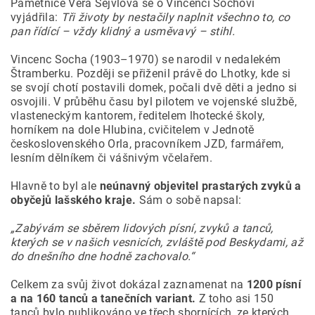
Pamětnice Věra Šejvlová se o Vincenci Sochovi
vyjádřila:
Tři životy by nestačily naplnit všechno to, co
pan řídící – vždy klidný a usměvavý – stihl.
Vincenc Socha (1903–1970) se narodil v nedalekém
Štramberku. Později se přiženil právě do Lhotky, kde si
se svojí chotí postavili domek, počali dvě děti a jedno si
osvojili. V průběhu času byl pilotem ve vojenské službě,
vlasteneckým kantorem, ředitelem lhotecké školy,
horníkem na dole Hlubina, cvičitelem v Jednotě
československého Orla, pracovníkem JZD, farmářem,
lesním dělníkem či vášnivým včelařem.
Hlavně to byl ale
neúnavný objevitel prastarých zvyků a
obyčejů lašského kraje.
Sám o sobě napsal:
„Zabývám se sběrem lidových písní, zvyků a tanců,
kterých se v našich vesnicích, zvláště pod Beskydami, až
do dnešního dne hodně zachovalo.“
Celkem za svůj život dokázal zaznamenat na
1200 písní
a na 160 tanců a tanečních variant.
Z toho asi 150
tanců bylo publikováno ve třech sbornících, ze kterých