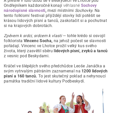
A přesně v tuto dobu se v Beskydech ve Lhotce pod
Ondřejníkem každoročně konají
věhlasné
Sochovy
národopisné slavnosti
,
mezi místními
Sochovky.
Na
tento folklorní festival přijíždějí stovky lidí potěšit se
krásou lidových písní a tanců, zaskotačit si a pochutnat
si na krajových dobrotách.
Zpěvem k srdci, srdcem k vlasti
— tohle krédo si osvojil
folklorista
Vincenc Socha,
na jehož počest se slavnosti
pořádají. Vincenc ve Lhotce prožil velký kus svého
života, který zasvětil sběru
lidových písní, zvyků a tanců
z vesnic pod Beskydami.
Kráčel ve šlépějích svého předchůdce Leoše Janáčka a
svým vytrvalým pátráním zaznamenal na
1200 lidových
písní a 160 tanců.
To jest skutečný poklad a nehynoucí
památka tradiční lidové kultury Podbeskydí.