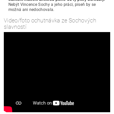
Nebýt Vincence Sochy a jeho práci, píseň by se
možná ani nedochovala.
Video/foto ochutnávka ze Sochových
slavností