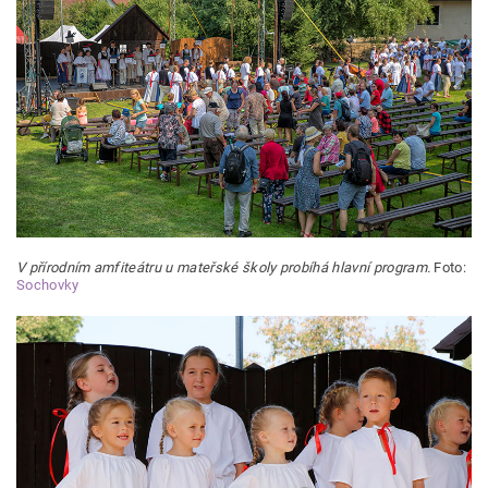
V přírodním amfiteátru u mateřské školy probíhá hlavní program.
Foto:
Sochovky