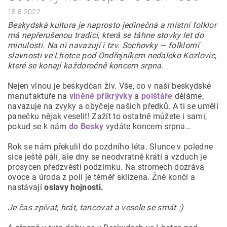
18.8.2022
Beskydská kultura je naprosto jedinečná a místní folklor
má nepřerušenou tradici, která se táhne stovky let do
minulosti. Na ni navazují i tzv. Sochovky — folklorní
slavnosti ve Lhotce pod Ondřejníkem nedaleko Kozlovic,
které se konají každoročně koncem srpna.
Nejen vlnou je beskydčan živ. Vše, co v naší beskydské
manufaktuře na
vlněné přikrývky
a
polštáře
děláme,
navazuje na zvyky a obyčeje našich předků. A ti se uměli
panečku nějak veselit! Zažít to ostatně můžete i sami,
pokud se k nám
do Besky
vydáte koncem srpna…
Rok se nám překulil do pozdního léta. Slunce v poledne
sice ještě pálí, ale dny se neodvratně krátí a vzduch je
prosycen předzvěstí podzimku. Na stromech dozrává
ovoce a úroda z polí je téměř sklizena. Žně končí a
nastávají
oslavy hojnosti.
Je čas
zpívat, hrát, tancovat a vesele se smát :)