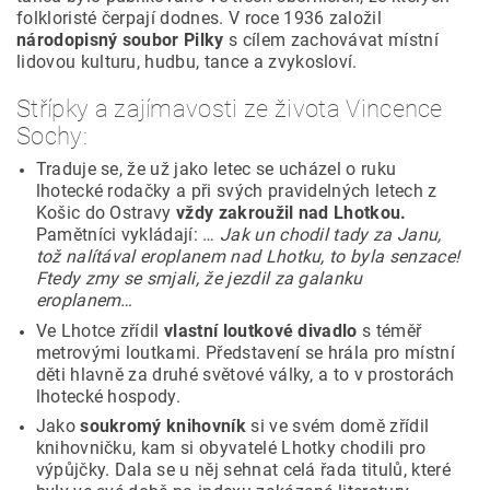
folkloristé čerpají dodnes. V roce 1936 založil
národopisný soubor Pilky
s cílem zachovávat místní
lidovou kulturu, hudbu, tance a zvykosloví.
Střípky a zajímavosti ze života Vincence
Sochy:
Traduje se, že už jako letec se ucházel o ruku
lhotecké rodačky a při svých pravidelných letech z
Košic do Ostravy
vždy zakroužil nad Lhotkou.
Pamětníci vykládají: …
Jak un chodil tady za Janu,
tož nalítával eroplanem nad Lhotku, to byla senzace!
Ftedy zmy se smjali, že jezdil za galanku
eroplanem…
Ve Lhotce zřídil
vlastní loutkové divadlo
s téměř
metrovými loutkami. Představení se hrála pro místní
děti hlavně za druhé světové války, a to v prostorách
lhotecké hospody.
Jako
soukromý knihovník
si ve svém domě zřídil
knihovničku, kam si obyvatelé Lhotky chodili pro
výpůjčky. Dala se u něj sehnat celá řada titulů, které