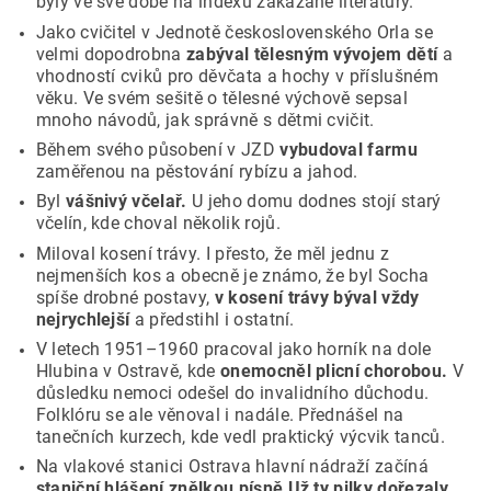
byly ve své době na indexu zakázané literatury.
Jako cvičitel v Jednotě československého Orla se
velmi dopodrobna
zabýval tělesným vývojem dětí
a
vhodností cviků pro děvčata a hochy v příslušném
věku. Ve svém sešitě o tělesné výchově sepsal
mnoho návodů, jak správně s dětmi cvičit.
Během svého působení v JZD
vybudoval farmu
zaměřenou na pěstování rybízu a jahod.
Byl
vášnivý včelař.
U jeho domu dodnes stojí starý
včelín, kde choval několik rojů.
Miloval kosení trávy. I přesto, že měl jednu z
nejmenších kos a obecně je známo, že byl Socha
spíše drobné postavy,
v kosení trávy býval vždy
nejrychlejší
a předstihl i ostatní.
V letech 1951–1960 pracoval jako horník na dole
Hlubina v Ostravě, kde
onemocněl plicní chorobou.
V
důsledku nemoci odešel do invalidního důchodu.
Folklóru se ale věnoval i nadále. Přednášel na
tanečních kurzech, kde vedl praktický výcvik tanců.
Na vlakové stanici Ostrava hlavní nádraží začíná
staniční hlášení znělkou písně Už ty pilky dořezaly.